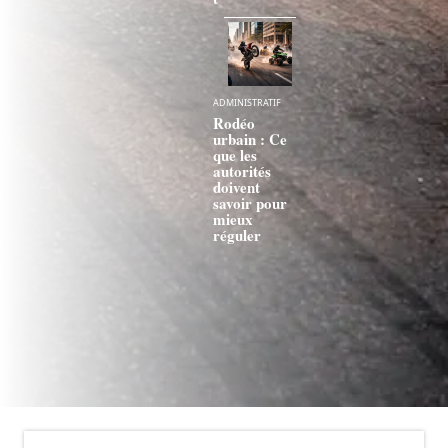
ADMINISTRATIF
Rodéo
urbain : Ce
que les
autorités
doivent
savoir pour
mieux
réguler