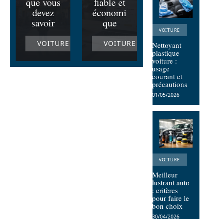
que vous
fiable et
devez
économi
savoir
que
VOITURE
VOITURE
VOITURE
Nettoyant
plastique
voiture :
usage
courant et
précautions
01/05/2026
VOITURE
Meilleur
lustrant auto
: critères
pour faire le
bon choix
30/04/2026