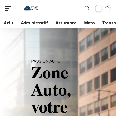
Actu
Administratif
Assurance
Moto
Transp
PASSION AUTO
Zone
Auto,
votre