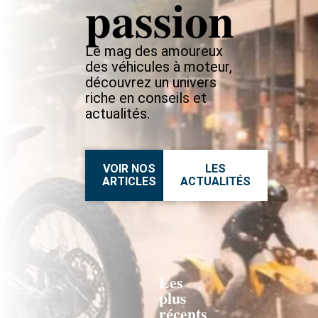
passion
Le mag des amoureux
des véhicules à moteur,
découvrez un univers
riche en conseils et
actualités.
VOIR NOS
LES
ARTICLES
ACTUALITÉS
Les
plus
récents