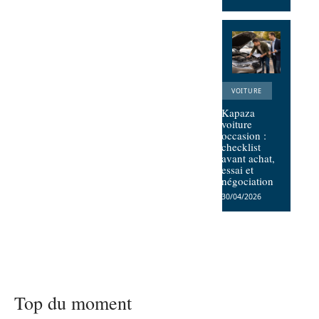
VOITURE
Kapaza
voiture
occasion :
checklist
avant achat,
essai et
négociation
30/04/2026
Top du moment