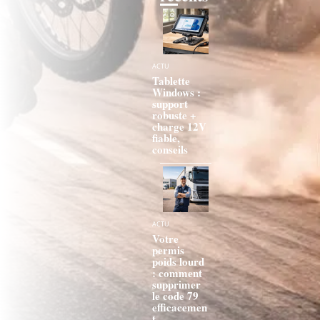
ACTU
Tablette
Windows :
support
robuste +
charge 12V
fiable,
conseils
ACTU
Votre
permis
poids lourd
: comment
supprimer
le code 79
efficacemen
t