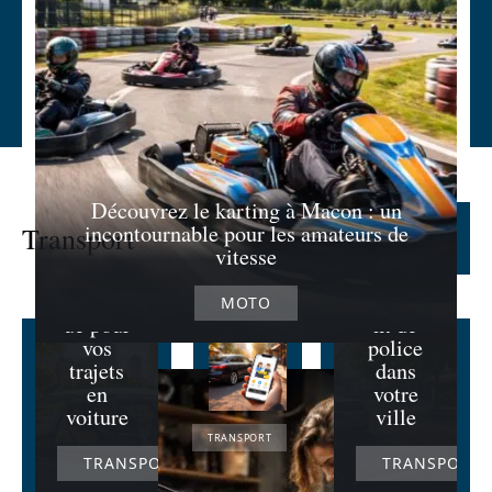
Comme
nt éviter
le
stationn
La
ement
prime
d’un
Découvrez le karting à Macon : un
covoitur
véhicule
incontournable pour les amateurs de
Transport
Lire la suite
age : une
interdit
vitesse
solution
par un
écologiq
règleme
MOTO
ue pour
nt de
vos
police
trajets
dans
en
votre
voiture
ville
TRANSPORT
TRANSPORT
TRANSPORT
Uber
parrainage :