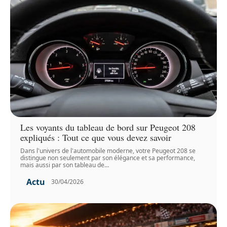
Les voyants du tableau de bord sur Peugeot 208
expliqués : Tout ce que vous devez savoir
Dans l'univers de l'automobile moderne, votre Peugeot 208 se
distingue non seulement par son élégance et sa performance,
mais aussi par son tableau de
…
Actu
30/04/2026