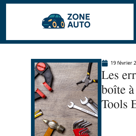
19 février 
Les err
boîte 
Tools E