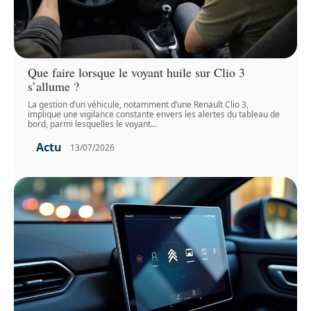
Que faire lorsque le voyant huile sur Clio 3
s’allume ?
La gestion d’un véhicule, notamment d’une Renault Clio 3,
implique une vigilance constante envers les alertes du tableau de
bord, parmi lesquelles le voyant
…
Actu
13/07/2026