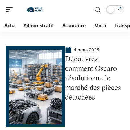
Actu
Administratif
Assurance
Moto
Transp
4 mars 2026
Découvrez
comment Oscaro
révolutionne le
marché des pièces
détachées