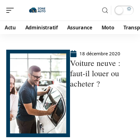
Actu
Administratif
Assurance
Moto
Transp
18 décembre 2020
Voiture neuve :
faut-il louer ou
acheter ?