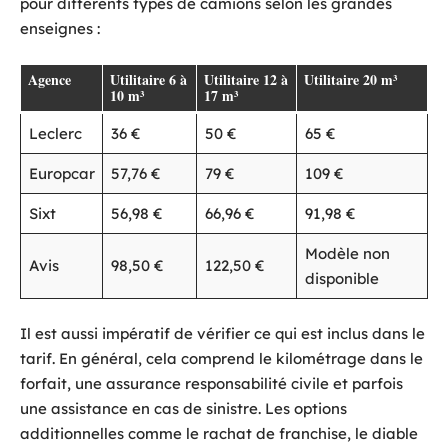
pour différents types de camions selon les grandes
enseignes :
Agence
Utilitaire 6 à
Utilitaire 12 à
Utilitaire 20 m³
10 m³
17 m³
Leclerc
36 €
50 €
65 €
Europcar
57,76 €
79 €
109 €
Sixt
56,98 €
66,96 €
91,98 €
Modèle non
Avis
98,50 €
122,50 €
disponible
Il est aussi impératif de vérifier ce qui est inclus dans le
tarif. En général, cela comprend le kilométrage dans le
forfait, une assurance responsabilité civile et parfois
une assistance en cas de sinistre. Les options
additionnelles comme le rachat de franchise, le diable