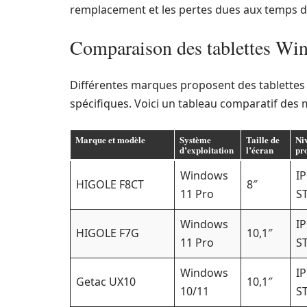
remplacement et les pertes dues aux temps d’a
Comparaison des tablettes Win
Différentes marques proposent des tablette
spécifiques. Voici un tableau comparatif des 
Marque et modèle
Système
Taille de
Ni
d’exploitation
l’écran
pro
Windows
IP
HIGOLE F8CT
8″
11 Pro
S
Windows
IP
HIGOLE F7G
10,1″
11 Pro
S
Windows
IP
Getac UX10
10,1″
10/11
S