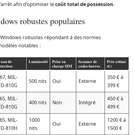
rrêt afin d’optimiser le
coût total de possession
.
dows robustes populaires
s Windows robustes répondant à des normes
modèles notables :
veau de
Luminosité
Prise en
Scanner de
Prix estimé
tection
charge SIM
codes-barres
(€)
67, MIL-
350 € à
500 nits
Oui
Externe
TD-810G
399 €
65, MIL-
450 € à
400 nits
Non
Intégré
TD-810G
499 €
65, MIL-
1000
1200 € à
Oui
Externe
TD-810H
nits
1500 €