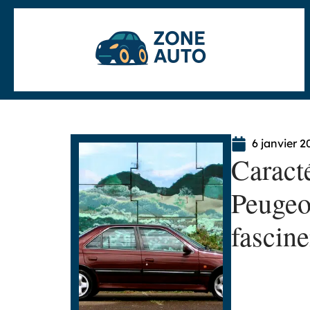
6 janvier 2
Caracté
Peugeo
fascin