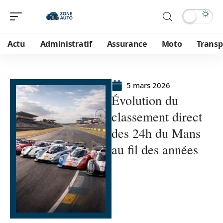
Actu
Administratif
Assurance
Moto
Transp
5 mars 2026
Évolution du
classement direct
des 24h du Mans
au fil des années