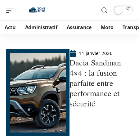
Actu
Administratif
Assurance
Moto
Transp
11 janvier 2026
Dacia Sandman
4×4 : la fusion
parfaite entre
performance et
sécurité