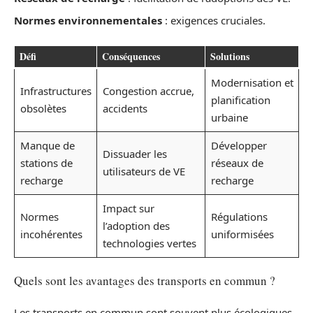
Normes environnementales
: exigences cruciales.
Défi
Conséquences
Solutions
Modernisation et
Infrastructures
Congestion accrue,
planification
obsolètes
accidents
urbaine
Manque de
Développer
Dissuader les
stations de
réseaux de
utilisateurs de VE
recharge
recharge
Impact sur
Normes
Régulations
l’adoption des
incohérentes
uniformisées
technologies vertes
Quels sont les avantages des transports en commun ?
Les transports en commun sont souvent plus écologiques,