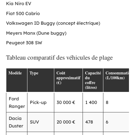
Kia Niro EV
Fiat 500 Cabrio
Volkswagen ID Buggy (concept électrique)
Meyers Manx (Dune buggy)
Peugeot 308 SW
Tableau comparatif des véhicules de plage
Modèle
Type
Coût
Capacité
Consommation
approximatif
du
(L/100km)
(€)
coffre
(litres)
Ford
Pick-up
30 000 €
1 400
8
Ranger
Dacia
SUV
20 000 €
478
6
Duster