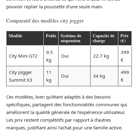
pouvoir replier la poussette d’une seule main.
Comparatif des modèles city jogger
Modèle
Poids
Système de
Capacité de
Prix
suspension
charge
(€)
9.5
399
City Mini GT2
Oui
22.7 kg
kg
€
City Jogger
11
499
Oui
34 kg
Summit X3
kg
€
Ces modèles, bien qu’étant adaptés à des besoins
spécifiques, partagent des fonctionnalités communes qui
améliorent la qualité générale de l’expérience utilisateur.
Les prix restent compétitifs par rapport à d’autres
marques, justifiant ainsi l’achat pour une famille active.