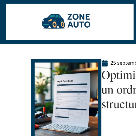
25 septem
Optimi
un ordr
structu