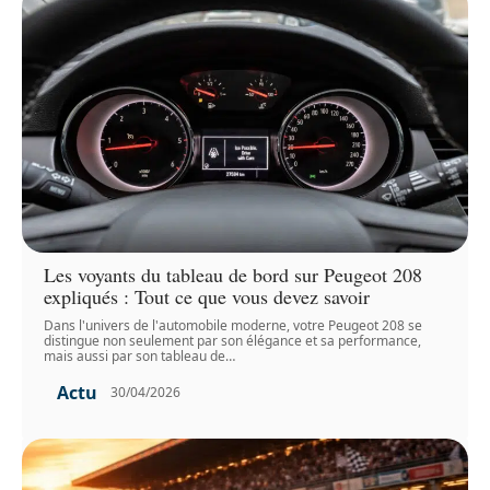
Les voyants du tableau de bord sur Peugeot 208
expliqués : Tout ce que vous devez savoir
Dans l'univers de l'automobile moderne, votre Peugeot 208 se
distingue non seulement par son élégance et sa performance,
mais aussi par son tableau de
…
Actu
30/04/2026